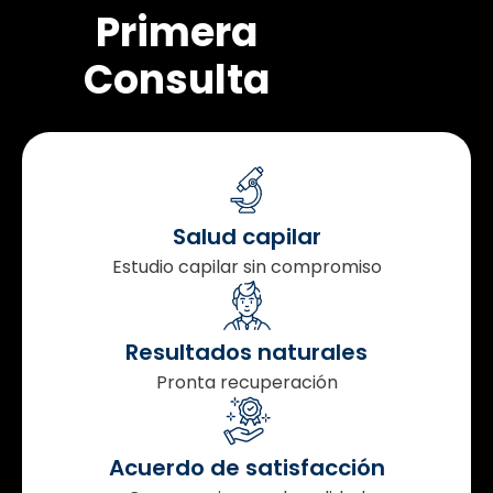
Primera
Consulta
4
Salud capilar
14
Estudio capilar sin compromiso
24
Resultados naturales
Pronta recuperación
34
Acuerdo de satisfacción
44