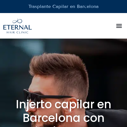
Trasplante Capilar en Barcelona
Injer
Tratam
Injerto capilar en
Barcelona con