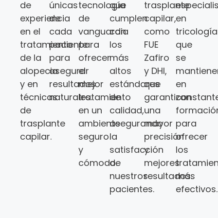
de
únicas
tecnología
que
trasplante
especiali
experiencia
de
de
cumplen
capilar,
en
en el
cada
vanguardia
con
como
tricología
tratamiento
paciente
para
los
FUE
que
de la
para
ofrecer
más
Zafiro
se
alopecia
asegurar
el
altos
y DHI,
mantiene
y en
resultados
mejor
estándares
que
en
técnicas
naturales.
tratamiento
de
garantizan
constant
de
en un
calidad,
una
formació
trasplante
ambiente
asegurando
mayor
para
capilar.
seguro
la
precisión
ofrecer
y
satisfacción
y
los
cómodo.
de
mejores
tratamie
nuestros
resultados.
más
pacientes.
efectivos.