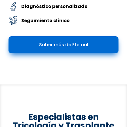
224
Diagnóstico personalizado
14
Seguimiento clínico
234
24
Saber más de Eternal
244
34
44
254
54
264
64
74
274
Especialistas en
84
Tricología y Trasplante