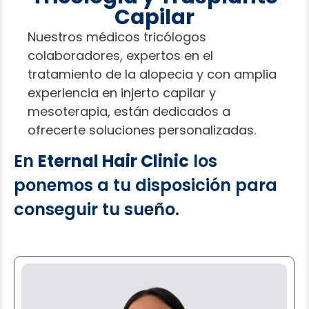
284
Capilar
94
Nuestros médicos tricólogos
colaboradores, expertos en el
294
104
tratamiento de la alopecia y con amplia
experiencia en injerto capilar y
1
14
mesoterapia, están dedicados a
ofrecerte soluciones personalizadas.
124
En
Eternal Hair Clinic
los
134
ponemos a tu disposición para
conseguir tu sueño.
144
154
164