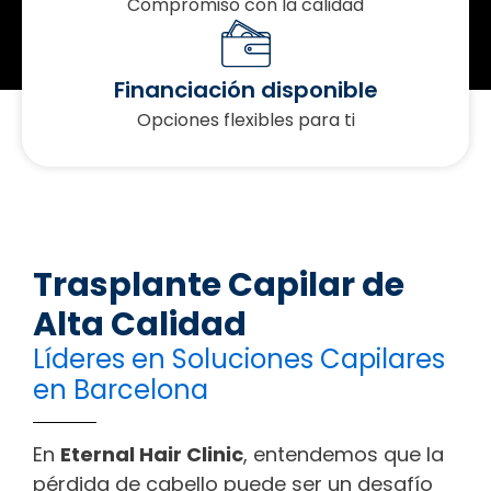
Compromiso con la calidad
54
Financiación disponible
Opciones flexibles para ti
64
74
Trasplante Capilar de
Alta Calidad
84
Líderes en Soluciones Capilares
en Barcelona
94
En
Eternal Hair Clinic
, entendemos que la
pérdida de cabello puede ser un desafío
104