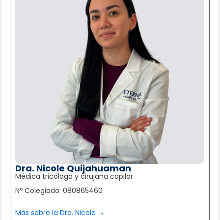
174
184
194
204
214
224
234
Dra. Nicole Quijahuaman
D
Médica tricóloga y cirujana capilar
M
Nº Colegiado: 080865460
N
244
M
Más sobre la Dra. Nicole →
254