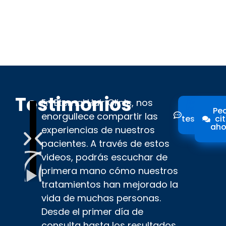
Testimonios
En Eternal Hair Clinic, nos
Ver
Ped
enorgullece compartir las
testimoni
ci
aho
experiencias de nuestros
pacientes. A través de estos
videos, podrás escuchar de
primera mano cómo nuestros
tratamientos han mejorado la
vida de muchas personas.
Desde el primer día de
consulta hasta los resultados