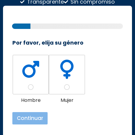
Transparente
Sin compromiso
Por favor, elija su género
P
o
r
f
a
v
o
r
Hombre
Mujer
,
e
l
Continuar
i
j
a