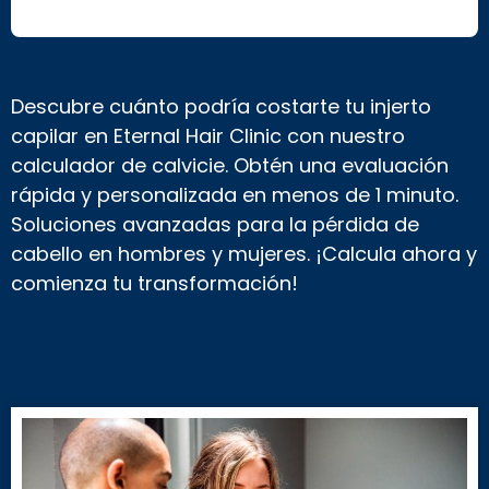
s
u
g
é
n
Descubre cuánto podría costarte tu injerto
e
r
capilar en Eternal Hair Clinic con nuestro
o
calculador de calvicie. Obtén una evaluación
*
rápida y personalizada en menos de 1 minuto.
Soluciones avanzadas para la pérdida de
cabello en hombres y mujeres. ¡Calcula ahora y
comienza tu transformación!