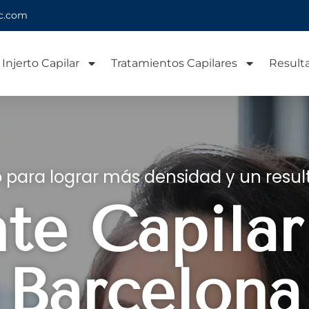
ic.com
Injerto Capilar
Tratamientos Capilares
Result
 para lograr más densidad y un resul
nte Capila
Barcelona