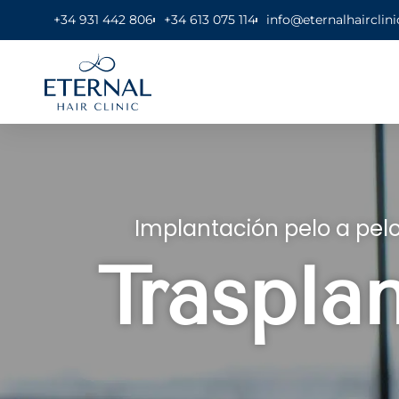
+34 931 442 806
+34 613 075 114
info@eternalhairclin
Implantación pelo a pelo
Traspla