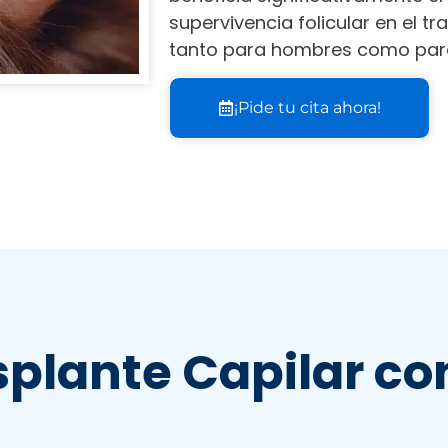
supervivencia folicular en el t
tanto para hombres como par
¡Pide tu cita ahora!
plante Capilar con