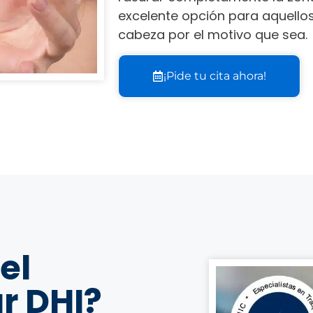
excelente opción para aquellos
cabeza por el motivo que sea.
¡Pide tu cita ahora!
el
r DHI?