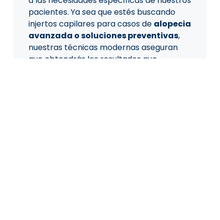
a las necesidades específicas de nuestros
pacientes. Ya sea que estés buscando
injertos capilares para casos de
alopecia
avanzada o soluciones preventivas
,
nuestras técnicas modernas aseguran
que obtendrás los resultados que
esperas.
Técnicas Capilares de
Última Generación
utilizamos tecnología de punta para
ofrecer tratamientos como la
mesoterapia capilar
y el
injerto
capilar
mediante la técnica FUE Zafiro,
reconocida por su precisión y por
minimizar cicatrices. Los quirófanos están
preparados para llevar a cabo cirugías
capilares con todas las garantías de
seguridad, asegurando que cada paciente